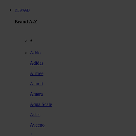
DEWA6D
Brand A-Z
A
Addo
Adidas
Airfree
Alamii
Amara
Aqua Scale
Asics
Aveeno
Awan