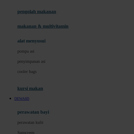
Joie
pengolah makanan
Joolz
Jujube
makanan & multivitamin
K
alat menyusui
Kiddycuts
pompa asi
Kumon
penyimpanan asi
L
cooler bags
Leapfrog
kursi makan
Leclerc
DEWA6D
Lee Vierra
Lillebaby
perawatan bayi
Little Bird Told Me
perawatan kulit
Little Miss Janis
Sunscreen