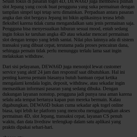
Selain fokus di pasaran togel 4D, DEWA6D juga membawa pilihan
Squishmallows
slot Jepang yang cocok buat pengguna yang suka permainan dengan
tampilan simpel tapi tetap seru dimainkan. Perpaduan antara pasaran
Starbooks
angka dan slot bergaya Jepang ini bikin aplikasinya terasa lebih
fleksibel karena tidak cuma mengandalkan satu jenis permainan saja.
Stick-O
Pengguna bisa menyesuaikan hiburan sesuai mood, entah sedang
ingin fokus ke taruhan angka 4D atau sekadar mencari permainan
Stokke
slot dengan tempo yang lebih santai. Nilai plus lainnya ada di sistem
transaksi yang dibuat cepat, terutama pada proses pencairan dana,
Sudocrem
sehingga pemain tidak perlu menunggu terlalu lama saat ingin
melakukan withdraw.
Sumimo
Dari sisi pelayanan, DEWA6D juga menonjol lewat customer
Sunnylife
service yang aktif 24 jam dan responsif saat dibutuhkan. Hal ini
penting karena pemain biasanya butuh bantuan cepat ketika
Sun-Staches
mengalami kendala login, deposit, withdraw, atau sekadar ingin
memastikan informasi pasaran yang sedang dibuka. Dengan
Swimava
dukungan layanan nonstop, pengguna jadi punya rasa aman karena
selalu ada tempat bertanya kapan pun mereka bermain. Kalau
T
digabungkan, DEWA6D bukan cuma sekadar apk togel online
biasa, tapi lebih ke platform yang mencoba menggabungkan akses
Tommee Tippee
permainan 4D, slot Jepang, transaksi cepat, layanan CS penuh
waktu, dan data livedraw terlengkap dalam satu aplikasi yang
Trunki
praktis dipakai sehari-hari.
Tutti Bambini