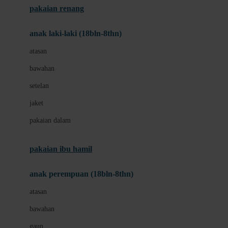
pakaian renang
Bumkins
anak laki-laki (18bln-8thn)
C
atasan
Cetaphil
bawahan
Chicco
setelan
Childlife
jaket
Clevamama
pakaian dalam
Cocolatte
Cottonseeds
pakaian ibu hamil
Cozy N Safe
anak perempuan (18bln-8thn)
Crane
atasan
Cybex
bawahan
D
gaun