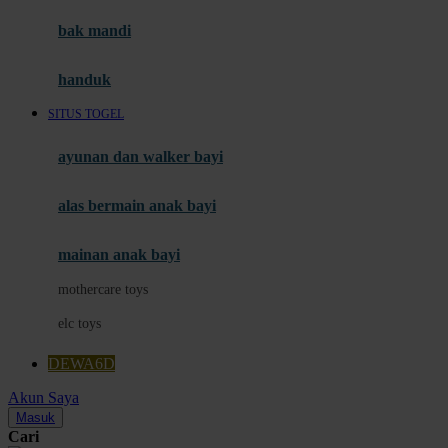
Moby
bak mandi
Momami
handuk
Mothercare
SITUS TOGEL
Mustela
ayunan dan walker bayi
My Buddy Tag
My K
alas bermain anak bayi
N
mainan anak bayi
Naif
mothercare toys
Nike
elc toys
Nordic Natural
DEWA6D
Nuby
Akun Saya
Nuna
Masuk
Cari